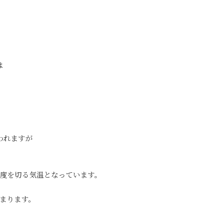
は
われますが
5度を切る気温となっています。
始まります。