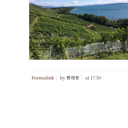
Permalink
by 管理者
at 17:50