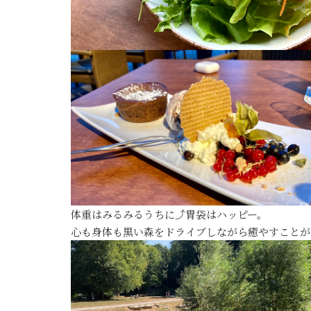
体重はみるみるうちに⤴️胃袋はハッピー。
心も身体も黒い森をドライブしながら癒やすことが